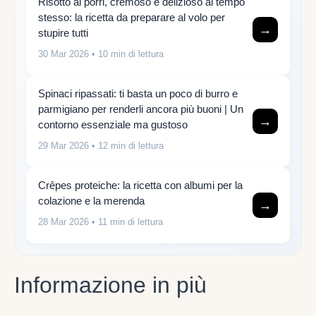
Risotto ai porri, cremoso e delizioso al tempo
stesso: la ricetta da preparare al volo per
→
stupire tutti
30 Mar 2026
• 10 min di lettura
Spinaci ripassati: ti basta un poco di burro e
parmigiano per renderli ancora più buoni | Un
→
contorno essenziale ma gustoso
29 Mar 2026
• 12 min di lettura
Crêpes proteiche: la ricetta con albumi per la
colazione e la merenda
→
28 Mar 2026
• 11 min di lettura
Informazione in più