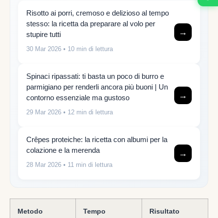
Risotto ai porri, cremoso e delizioso al tempo
stesso: la ricetta da preparare al volo per
→
stupire tutti
30 Mar 2026
• 10 min di lettura
Spinaci ripassati: ti basta un poco di burro e
parmigiano per renderli ancora più buoni | Un
→
contorno essenziale ma gustoso
29 Mar 2026
• 12 min di lettura
Crêpes proteiche: la ricetta con albumi per la
colazione e la merenda
→
28 Mar 2026
• 11 min di lettura
Metodo
Tempo
Risultato