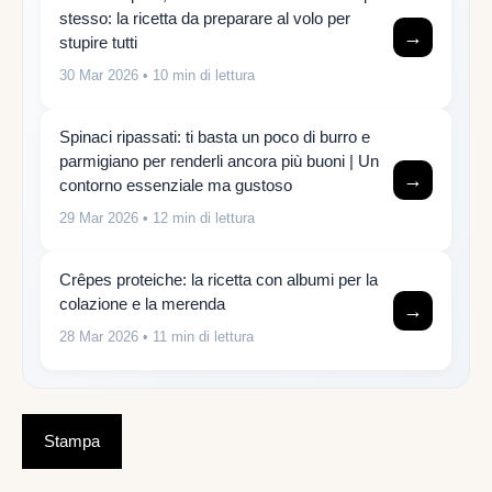
stesso: la ricetta da preparare al volo per
→
stupire tutti
30 Mar 2026
• 10 min di lettura
Spinaci ripassati: ti basta un poco di burro e
parmigiano per renderli ancora più buoni | Un
→
contorno essenziale ma gustoso
29 Mar 2026
• 12 min di lettura
Crêpes proteiche: la ricetta con albumi per la
colazione e la merenda
→
28 Mar 2026
• 11 min di lettura
Stampa