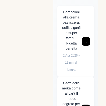
Bomboloni
alla crema
pasticcera:
soffici, gonfi
e super
farciti –
→
Ricetta
perfetta
2 Apr 2026
•
11 min di
lettura
Caffè della
moka come
al bar? Il
trucco
segreto per