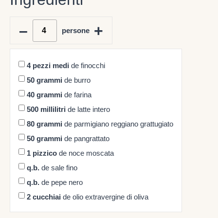
–
+
persone
4
pezzi medi
de finocchi
50
grammi
de burro
40
grammi
de farina
500
millilitri
de latte intero
80
grammi
de parmigiano reggiano grattugiato
50
grammi
de pangrattato
1
pizzico
de noce moscata
q.b.
de sale fino
q.b.
de pepe nero
2
cucchiai
de olio extravergine di oliva