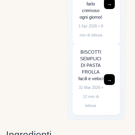
→
farlo
cremoso
ogni giorno!
1 Apr 2026
• 8
min di lettura
BISCOTTI
SEMPLICI
DI PASTA
FROLLA
facili e veloci
→
31 Mar 2026
•
12 min di
lettura
Ingredienti