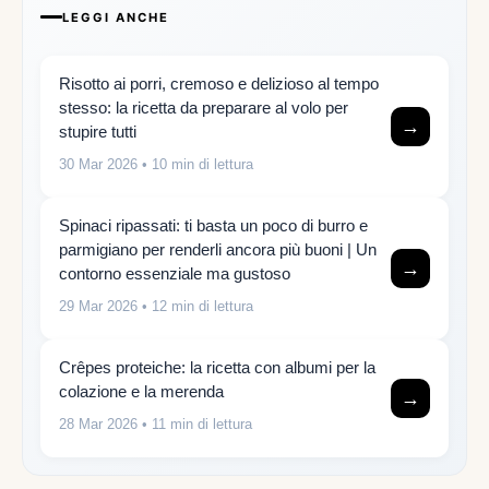
LEGGI ANCHE
Risotto ai porri, cremoso e delizioso al tempo
stesso: la ricetta da preparare al volo per
→
stupire tutti
30 Mar 2026
• 10 min di lettura
Spinaci ripassati: ti basta un poco di burro e
parmigiano per renderli ancora più buoni | Un
→
contorno essenziale ma gustoso
29 Mar 2026
• 12 min di lettura
Crêpes proteiche: la ricetta con albumi per la
colazione e la merenda
→
28 Mar 2026
• 11 min di lettura