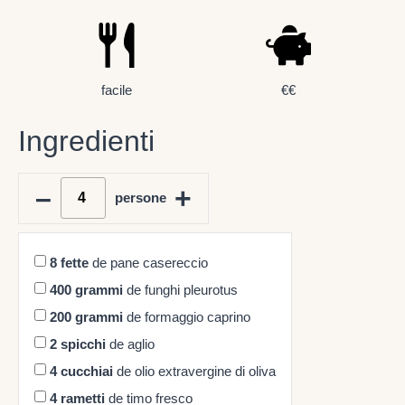
facile
€€
Ingredienti
–
+
persone
8
fette
de pane casereccio
400
grammi
de funghi pleurotus
200
grammi
de formaggio caprino
2
spicchi
de aglio
4
cucchiai
de olio extravergine di oliva
4
rametti
de timo fresco