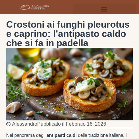
Crostoni ai funghi pleurotus
e caprino: l’antipasto caldo
che si fa in padella
Alessandro
Pubblicato il
Febbraio 16, 2026
Nel panorama degli
antipasti caldi
della tradizione italiana, i